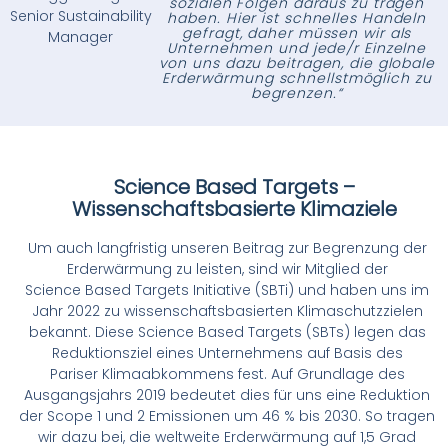
sozialen Folgen daraus zu tragen
Senior Sustainability
haben. Hier ist schnelles Handeln
gefragt, daher müssen wir als
Manager
Unternehmen und jede/r Einzelne
von uns dazu beitragen, die globale
Erderwärmung schnellstmöglich zu
begrenzen.“
Science Based Targets –
Wissenschaftsbasierte Klimaziele
Um auch langfristig unseren Beitrag zur Begrenzung der
Erderwärmung zu leisten,
sind wir Mitglied der
Science
Based
Targets Initiative (
SBTi
) und haben uns im
Jahr
2022 zu wissenschaftsbasierten Klimaschutzzielen
bekannt. Diese Science
Based
Targets (SBTs) legen das
Reduktionsziel eines Unternehmens auf Basis des
Pariser
Klimaabkommens fest.
Auf Grundlage des
Ausgangsjahrs 2019 bedeutet dies für
uns eine Reduktion
der
Scope
1 und 2 Emissionen um 46 % bis 2030.
So tragen
wir
dazu bei, die weltweite Erderwärmung auf 1,5 Grad